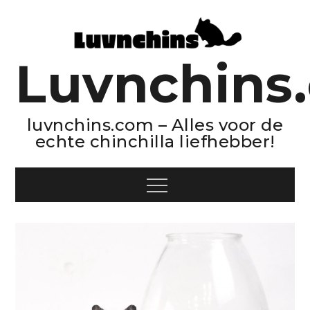
Skip
to
content
Luvnchins
luvnchins.com – Alles voor de
echte chinchilla liefhebber!
Menu