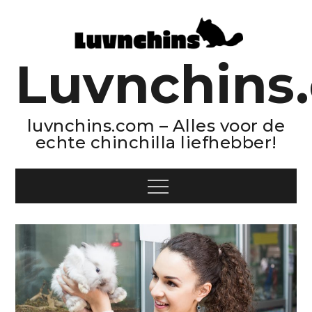
Skip
to
content
Luvnchins
luvnchins.com – Alles voor de
echte chinchilla liefhebber!
Menu