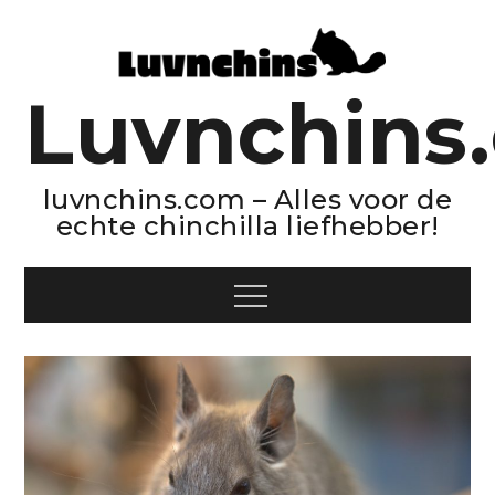
Skip
to
content
Luvnchins
luvnchins.com – Alles voor de
echte chinchilla liefhebber!
Menu