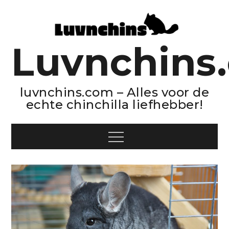
Skip
to
content
Luvnchins
luvnchins.com – Alles voor de
echte chinchilla liefhebber!
Menu